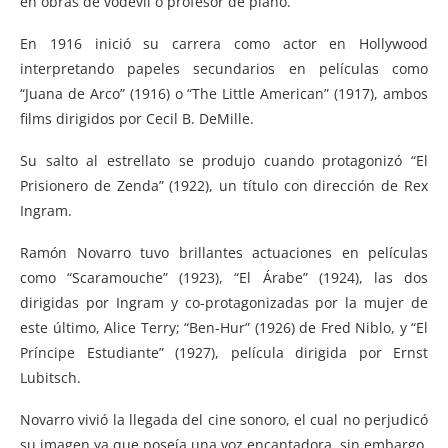
en obras de vodevil o profesor de piano.
En 1916 inició su carrera como actor en Hollywood
interpretando papeles secundarios en películas como
“Juana de Arco” (1916) o “The Little American” (1917), ambos
films dirigidos por Cecil B. DeMille.
Su salto al estrellato se produjo cuando protagonizó “El
Prisionero de Zenda” (1922), un título con dirección de Rex
Ingram.
Ramón Novarro tuvo brillantes actuaciones en películas
como “Scaramouche” (1923), “El Árabe” (1924), las dos
dirigidas por Ingram y co-protagonizadas por la mujer de
este último, Alice Terry; “Ben-Hur” (1926) de Fred Niblo, y “El
Príncipe Estudiante” (1927), película dirigida por Ernst
Lubitsch.
Novarro vivió la llegada del cine sonoro, el cual no perjudicó
su imagen ya que poseía una voz encantadora, sin embargo,