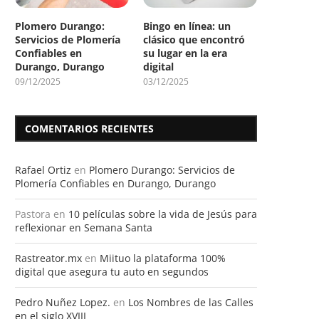
Plomero Durango:
Bingo en línea: un
Servicios de Plomería
clásico que encontró
Confiables en
su lugar en la era
Durango, Durango
digital
09/12/2025
03/12/2025
COMENTARIOS RECIENTES
Rafael Ortiz
en
Plomero Durango: Servicios de
Plomería Confiables en Durango, Durango
Pastora
en
10 películas sobre la vida de Jesús para
reflexionar en Semana Santa
Rastreator.mx
en
Miituo la plataforma 100%
digital que asegura tu auto en segundos
Pedro Nuñez Lopez.
en
Los Nombres de las Calles
en el siglo XVIII