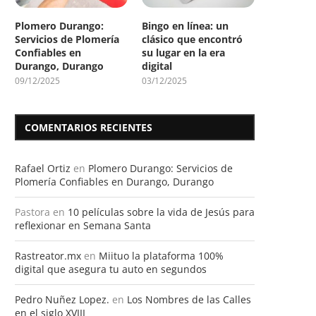
Plomero Durango:
Bingo en línea: un
Servicios de Plomería
clásico que encontró
Confiables en
su lugar en la era
Durango, Durango
digital
09/12/2025
03/12/2025
COMENTARIOS RECIENTES
Rafael Ortiz
en
Plomero Durango: Servicios de
Plomería Confiables en Durango, Durango
Pastora
en
10 películas sobre la vida de Jesús para
reflexionar en Semana Santa
Rastreator.mx
en
Miituo la plataforma 100%
digital que asegura tu auto en segundos
Pedro Nuñez Lopez.
en
Los Nombres de las Calles
en el siglo XVIII