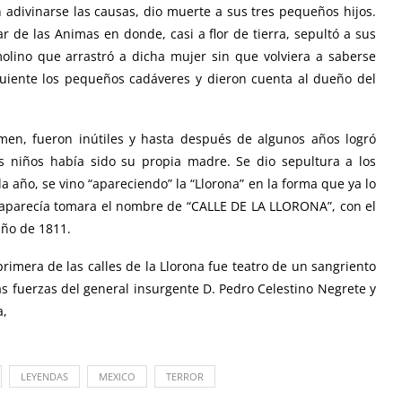
 adivinarse las causas, dio muerte a sus tres pequeños hijos.
 de las Animas en donde, casi a flor de tierra, sepultó a sus
molino que arrastró a dicha mujer sin que volviera a saberse
iguiente los pequeños cadáveres y dieron cuenta al dueño del
imen, fueron inútiles y hasta después de algunos años logró
s niños había sido su propia madre. Se dio sepultura a los
 año, se vino “apareciendo” la “Llorona” en la forma que ya lo
 aparecía tomara el nombre de “CALLE DE LA LLORONA”, con el
año de 1811.
imera de las calles de la Llorona fue teatro de un sangriento
s fuerzas del general insurgente D. Pedro Celestino Negrete y
a,
LEYENDAS
MEXICO
TERROR