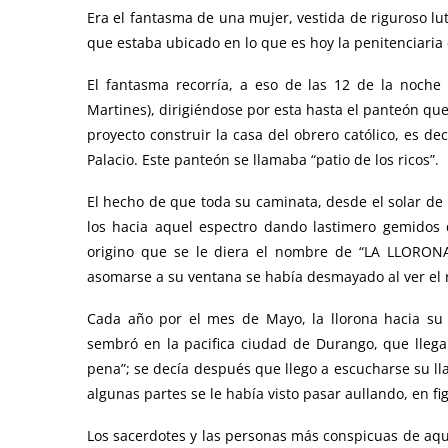
Era el fantasma de una mujer, vestida de riguroso lu
que estaba ubicado en lo que es hoy la penitenciaria 
El fantasma recorría, a eso de las 12 de la noche 
Martines), dirigiéndose por esta hasta el panteón qu
proyecto construir la casa del obrero católico, es de
Palacio. Este panteón se llamaba “patio de los ricos”.
El hecho de que toda su caminata, desde el solar de 
los hacia aquel espectro dando lastimero gemidos 
origino que se le diera el nombre de “LA LLORONA
asomarse a su ventana se había desmayado al ver el ro
Cada año por el mes de Mayo, la llorona hacia su 
sembró en la pacifica ciudad de Durango, que llega
pena”; se decía después que llego a escucharse su ll
algunas partes se le había visto pasar aullando, en fi
Los sacerdotes y las personas más conspicuas de aq