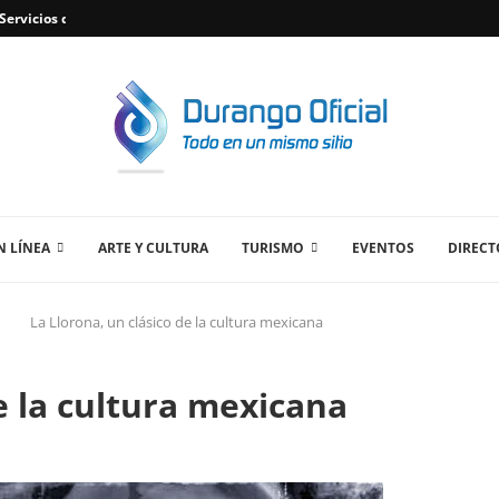
ervicios de Plomería Confiables en Durango,...
 LÍNEA
ARTE Y CULTURA
TURISMO
EVENTOS
DIRECT
La Llorona, un clásico de la cultura mexicana
e la cultura mexicana