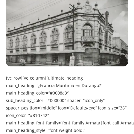
[vc_row][vc_column][ultimate_heading
main_heading=”¿Francia Marítima en Durango?”
main_heading_color=”#0008a3″
sub_heading_color=”#000000″ spacer=”icon_only”
spacer_position=”middle” icon=”Defaults-eye” icon_size=”36″
icon_color=”#81d742″
main_heading_font_family=”font_family:Armata|font_call:Armat
main_heading_style=”font-weight:bold;”