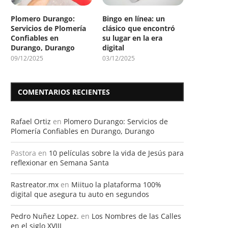
Plomero Durango:
Bingo en línea: un
Servicios de Plomería
clásico que encontró
Confiables en
su lugar en la era
Durango, Durango
digital
09/12/2025
03/12/2025
COMENTARIOS RECIENTES
Rafael Ortiz
en
Plomero Durango: Servicios de
Plomería Confiables en Durango, Durango
Pastora
en
10 películas sobre la vida de Jesús para
reflexionar en Semana Santa
Rastreator.mx
en
Miituo la plataforma 100%
digital que asegura tu auto en segundos
Pedro Nuñez Lopez.
en
Los Nombres de las Calles
en el siglo XVIII