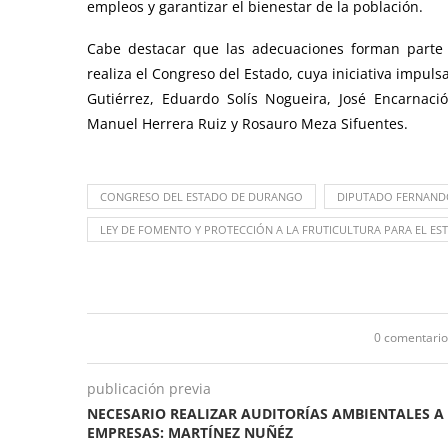
empleos y garantizar el bienestar de la población.
Cabe destacar que las adecuaciones forman parte 
realiza el Congreso del Estado, cuya iniciativa impul
Gutiérrez, Eduardo Solís Nogueira, José Encarnaci
Manuel Herrera Ruiz y Rosauro Meza Sifuentes.
CONGRESO DEL ESTADO DE DURANGO
DIPUTADO FERNAND
LEY DE FOMENTO Y PROTECCIÓN A LA FRUTICULTURA PARA EL ES
0 comentario
publicación previa
NECESARIO REALIZAR AUDITORÍAS AMBIENTALES A
EMPRESAS: MARTÍNEZ NUÑÉZ