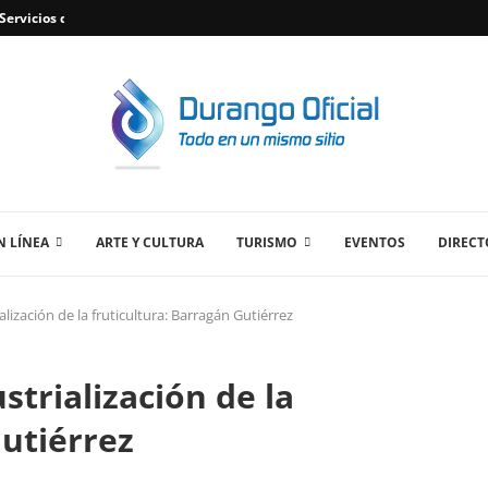
ervicios de Plomería Confiables en Durango,...
 LÍNEA
ARTE Y CULTURA
TURISMO
EVENTOS
DIRECT
ización de la fruticultura: Barragán Gutiérrez
trialización de la
Gutiérrez