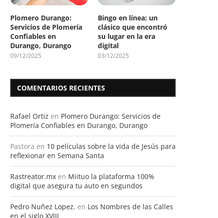
Plomero Durango:
Bingo en línea: un
Servicios de Plomería
clásico que encontró
Confiables en
su lugar en la era
Durango, Durango
digital
09/12/2025
03/12/2025
COMENTARIOS RECIENTES
Rafael Ortiz
en
Plomero Durango: Servicios de
Plomería Confiables en Durango, Durango
Pastora
en
10 películas sobre la vida de Jesús para
reflexionar en Semana Santa
Rastreator.mx
en
Miituo la plataforma 100%
digital que asegura tu auto en segundos
Pedro Nuñez Lopez.
en
Los Nombres de las Calles
en el siglo XVIII