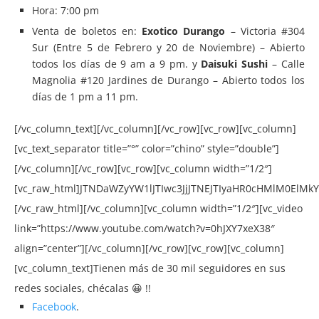
Hora:
7:00 pm
Venta de boletos en:
Exotico Durango
– Victoria #304
Sur (Entre 5 de Febrero y 20 de Noviembre) – Abierto
todos los días de 9 am a 9 pm. y
Daisuki Sushi
– Calle
Magnolia #120 Jardines de Durango – Abierto todos los
días de 1 pm a 11 pm.
[/vc_column_text][/vc_column][/vc_row][vc_row][vc_column]
[vc_text_separator title=”°” color=”chino” style=”double”]
[/vc_column][/vc_row][vc_row][vc_column width=”1/2″]
[vc_raw_html]JTNDaWZyYW1lJTIwc3JjJTNEJTIyaHR0cHMlM0E
[/vc_raw_html][/vc_column][vc_column width=”1/2″][vc_video
link=”https://www.youtube.com/watch?v=0hJXY7xeX38″
align=”center”][/vc_column][/vc_row][vc_row][vc_column]
[vc_column_text]Tienen más de 30 mil seguidores en sus
redes sociales, chécalas 😀 !!
Facebook
.