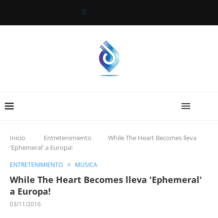
Inicio
Entretenimiento
While The Heart Becomes lleva
'Ephemeral' a Europa!
ENTRETENIMIENTO
MÚSICA
While The Heart Becomes lleva 'Ephemeral'
a Europa!
03/11/2016