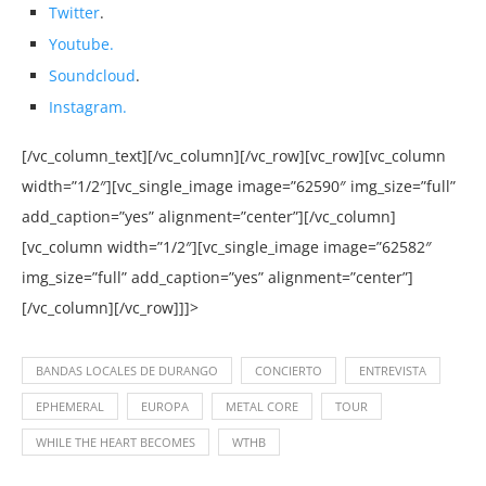
Twitter
.
Youtube.
Soundcloud
.
Instagram.
[/vc_column_text][/vc_column][/vc_row][vc_row][vc_column
width=”1/2″][vc_single_image image=”62590″ img_size=”full”
add_caption=”yes” alignment=”center”][/vc_column]
[vc_column width=”1/2″][vc_single_image image=”62582″
img_size=”full” add_caption=”yes” alignment=”center”]
[/vc_column][/vc_row]]]>
BANDAS LOCALES DE DURANGO
CONCIERTO
ENTREVISTA
EPHEMERAL
EUROPA
METAL CORE
TOUR
WHILE THE HEART BECOMES
WTHB