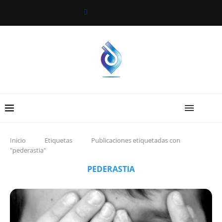
Inicio
Etiquetas
Publicaciones etiquetadas con
"pederastia"
PEDERASTIA