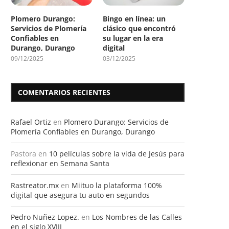
Plomero Durango:
Bingo en línea: un
Servicios de Plomería
clásico que encontró
Confiables en
su lugar en la era
Durango, Durango
digital
09/12/2025
03/12/2025
COMENTARIOS RECIENTES
Rafael Ortiz
en
Plomero Durango: Servicios de
Plomería Confiables en Durango, Durango
Pastora
en
10 películas sobre la vida de Jesús para
reflexionar en Semana Santa
Rastreator.mx
en
Miituo la plataforma 100%
digital que asegura tu auto en segundos
Pedro Nuñez Lopez.
en
Los Nombres de las Calles
en el siglo XVIII