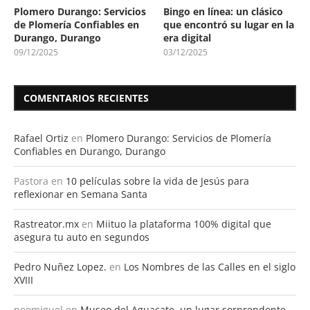
Plomero Durango: Servicios
Bingo en línea: un clásico
de Plomería Confiables en
que encontró su lugar en la
Durango, Durango
era digital
09/12/2025
03/12/2025
COMENTARIOS RECIENTES
Rafael Ortiz
en
Plomero Durango: Servicios de Plomería
Confiables en Durango, Durango
Pastora
en
10 películas sobre la vida de Jesús para
reflexionar en Semana Santa
Rastreator.mx
en
Miituo la plataforma 100% digital que
asegura tu auto en segundos
Pedro Nuñez Lopez.
en
Los Nombres de las Calles en el siglo
XVIII
neomiguel
en
Museo del Aguacate, un lugar sorprendente