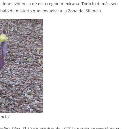
se tiene evidencia de esta región mexicana. Todo lo demás son
alo de misterio que envuelve a la Zona del Silencio.
encio”
osefina Díaz. El 13 de octubre de 1975 la pareja se montó en su