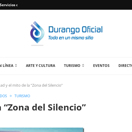
ervicios de Plomería Confiables en Durango,...
 LÍNEA
ARTE Y CULTURA
TURISMO
EVENTOS
DIRECT
ad y el mito de la “Zona del Silencio”
IDOS
TURISMO
a “Zona del Silencio”