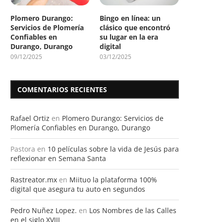
Plomero Durango:
Bingo en línea: un
Servicios de Plomería
clásico que encontró
Confiables en
su lugar en la era
Durango, Durango
digital
09/12/2025
03/12/2025
COMENTARIOS RECIENTES
Rafael Ortiz
en
Plomero Durango: Servicios de
Plomería Confiables en Durango, Durango
Pastora
en
10 películas sobre la vida de Jesús para
reflexionar en Semana Santa
Rastreator.mx
en
Miituo la plataforma 100%
digital que asegura tu auto en segundos
Pedro Nuñez Lopez.
en
Los Nombres de las Calles
en el siglo XVIII