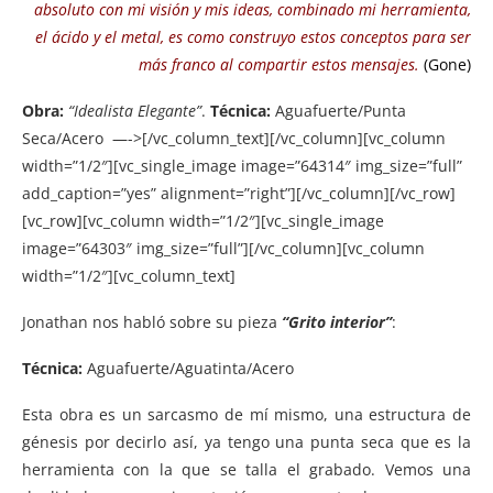
absoluto con mi visión y mis ideas, combinado mi herramienta,
el ácido y el metal, es como construyo estos conceptos para ser
más franco al compartir estos mensajes.
(Gone)
Obra:
“Idealista Elegante”
.
Técnica:
Aguafuerte/Punta
Seca/Acero —->[/vc_column_text][/vc_column][vc_column
width=”1/2″][vc_single_image image=”64314″ img_size=”full”
add_caption=”yes” alignment=”right”][/vc_column][/vc_row]
[vc_row][vc_column width=”1/2″][vc_single_image
image=”64303″ img_size=”full”][/vc_column][vc_column
width=”1/2″][vc_column_text]
Jonathan nos habló sobre su pieza
“Grito interior”
:
Técnica:
Aguafuerte/Aguatinta/Acero
Esta obra es un sarcasmo de mí mismo, una estructura de
génesis por decirlo así, ya tengo una punta seca que es la
herramienta con la que se talla el grabado. Vemos una