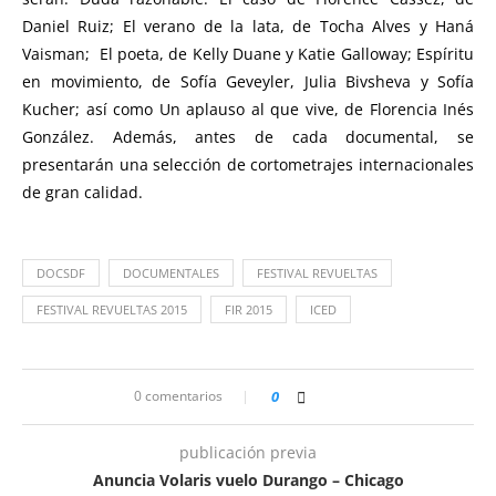
Daniel Ruiz; El verano de la lata, de Tocha Alves y Haná
Vaisman; El poeta, de Kelly Duane y Katie Galloway; Espíritu
en movimiento, de Sofía Geveyler, Julia Bivsheva y Sofía
Kucher; así como Un aplauso al que vive, de Florencia Inés
González. Además, antes de cada documental, se
presentarán una selección de cortometrajes internacionales
de gran calidad.
DOCSDF
DOCUMENTALES
FESTIVAL REVUELTAS
FESTIVAL REVUELTAS 2015
FIR 2015
ICED
0 comentarios
0
publicación previa
Anuncia Volaris vuelo Durango – Chicago