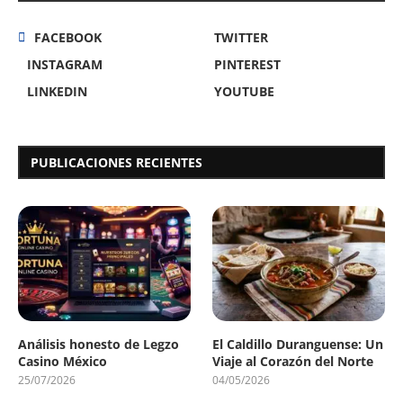
FACEBOOK
TWITTER
INSTAGRAM
PINTEREST
LINKEDIN
YOUTUBE
PUBLICACIONES RECIENTES
Análisis honesto de Legzo
El Caldillo Duranguense: Un
Casino México
Viaje al Corazón del Norte
25/07/2026
04/05/2026