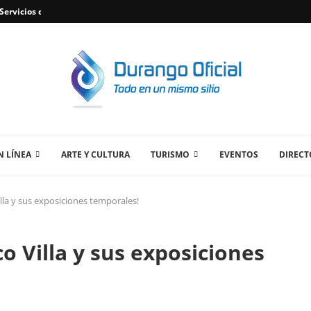
ervicios de Plomería Confiables en Durango,...
 LÍNEA
ARTE Y CULTURA
TURISMO
EVENTOS
DIRECT
illa y sus exposiciones temporales!
co Villa y sus exposiciones