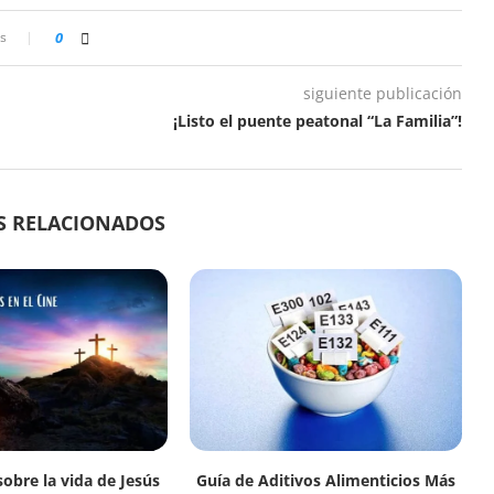
s
0
siguiente publicación
¡Listo el puente peatonal “La Familia”!
S RELACIONADOS
sobre la vida de Jesús
Guía de Aditivos Alimenticios Más