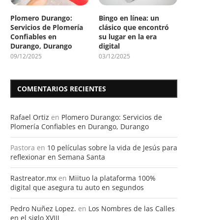
Plomero Durango:
Bingo en línea: un
Servicios de Plomería
clásico que encontró
Confiables en
su lugar en la era
Durango, Durango
digital
09/12/2025
03/12/2025
COMENTARIOS RECIENTES
Rafael Ortiz
en
Plomero Durango: Servicios de
Plomería Confiables en Durango, Durango
Pastora
en
10 películas sobre la vida de Jesús para
reflexionar en Semana Santa
Rastreator.mx
en
Miituo la plataforma 100%
digital que asegura tu auto en segundos
Pedro Nuñez Lopez.
en
Los Nombres de las Calles
en el siglo XVIII