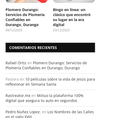
Plomero Durango:
Bingo en línea: un
Servicios de Plomería
clásico que encontró
Confiables en
su lugar en la era
Durango, Durango
digital
09/12/2025
03/12/2025
COMENTARIOS RECIENTES
Rafael Ortiz
en
Plomero Durango: Servicios de
Plomería Confiables en Durango, Durango
Pastora
en
10 películas sobre la vida de Jesús para
reflexionar en Semana Santa
Rastreator.mx
en
Miituo la plataforma 100%
digital que asegura tu auto en segundos
Pedro Nuñez Lopez.
en
Los Nombres de las Calles
en el siglo XVIII