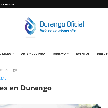
ervicios de Plomería Confiables en Durango,...
 LÍNEA
ARTE Y CULTURA
TURISMO
EVENTOS
DIRECT
s en Durango
ATAL
ses en Durango