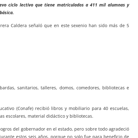
evo ciclo lectivo que tiene matriculados a 411 mil alumnas y
básica.
rera Caldera señaló que en este sexenio han sido más de 5
bardas, sanitarios, talleres, domos, comedores, bibliotecas e
ativo (Conafe) recibió libros y mobiliario para 40 escuelas,
s escolares, material didáctico y bibliotecas.
 logros del gobernador en el estado, pero sobre todo agradeció
durante estos seis años, porque no solo fue para beneficio de