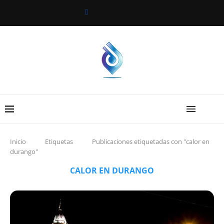
Inicio
Etiquetas
Publicaciones etiquetadas con "calor en
durango"
CALOR EN DURANGO