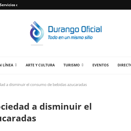
ervicios de Plomería Confiables en Durango,...
 LÍNEA
ARTE Y CULTURA
TURISMO
EVENTOS
DIRECT
edad a disminuir el consumo de bebidas azucaradas
ciedad a disminuir el
ucaradas