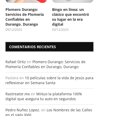
Plomero Durango:
Bingo en línea: un
Servicios de Plomería
clásico que encontró
Confiables en
su lugar en la era
Durango, Durango
digital
09/12/2025
03/12/2025
COMENTARIOS RECIENTES
Rafael Ortiz
en
Plomero Durango: Servicios de
Plomería Confiables en Durango, Durango
Pastora
en
10 películas sobre la vida de Jesús para
reflexionar en Semana Santa
Rastreator.mx
en
Miituo la plataforma 100%
digital que asegura tu auto en segundos
Pedro Nuñez Lopez.
en
Los Nombres de las Calles
en el siglo XVIII