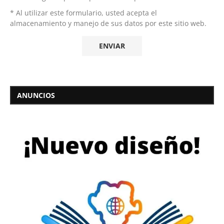
* Al utilizar este formulario, usted acepta el
almacenamiento y manejo de sus datos por este sitio web.
ANUNCIOS