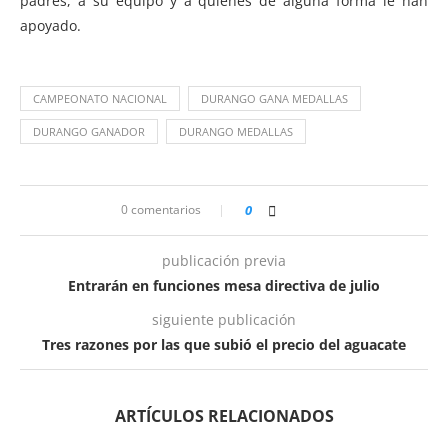
padres, a su equipo y a quienes de alguna forma le han
apoyado.
CAMPEONATO NACIONAL
DURANGO GANA MEDALLAS
DURANGO GANADOR
DURANGO MEDALLAS
0 comentarios
0
publicación previa
Entrarán en funciones mesa directiva de julio
siguiente publicación
Tres razones por las que subió el precio del aguacate
ARTÍCULOS RELACIONADOS