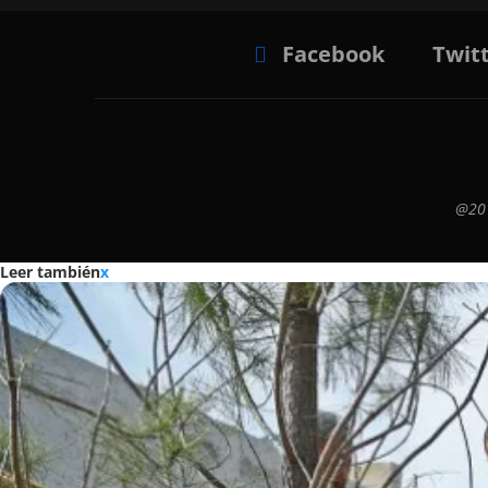
Facebook
Twit
@201
Leer también
x