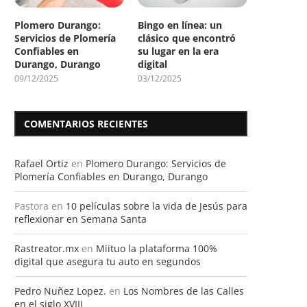
Plomero Durango:
Bingo en línea: un
Servicios de Plomería
clásico que encontró
Confiables en
su lugar en la era
Durango, Durango
digital
09/12/2025
03/12/2025
COMENTARIOS RECIENTES
Rafael Ortiz
en
Plomero Durango: Servicios de
Plomería Confiables en Durango, Durango
Pastora
en
10 películas sobre la vida de Jesús para
reflexionar en Semana Santa
Rastreator.mx
en
Miituo la plataforma 100%
digital que asegura tu auto en segundos
Pedro Nuñez Lopez.
en
Los Nombres de las Calles
en el siglo XVIII