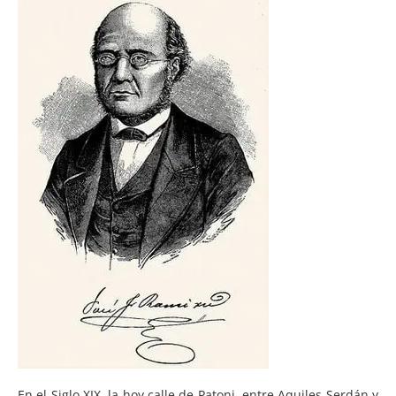
En el Siglo XIX, la hoy calle de Patoni, entre Aquiles Serdán y