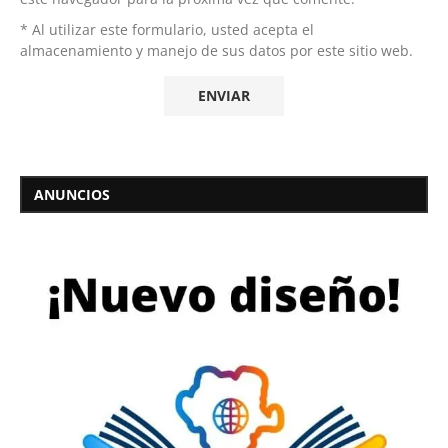
* Al utilizar este formulario, usted acepta el
almacenamiento y manejo de sus datos por este sitio web.
ANUNCIOS