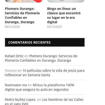
Plomero Durango:
Bingo en línea: un
Servicios de Plomería
clásico que encontró
Confiables en
su lugar en la era
Durango, Durango
digital
09/12/2025
03/12/2025
COMENTARIOS RECIENTES
Rafael Ortiz
en
Plomero Durango: Servicios de
Plomería Confiables en Durango, Durango
Pastora
en
10 películas sobre la vida de Jesús para
reflexionar en Semana Santa
Rastreator.mx
en
Miituo la plataforma 100%
digital que asegura tu auto en segundos
Pedro Nuñez Lopez.
en
Los Nombres de las Calles
en el siglo XVIII