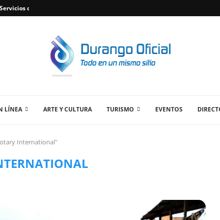
ervicios de Plomería Confiables en Durango,...
 LÍNEA
ARTE Y CULTURA
TURISMO
EVENTOS
DIRECT
otary International"
NTERNATIONAL