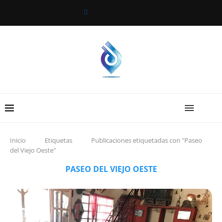
Inicio
Etiquetas
Publicaciones etiquetadas con "Paseo
del Viejo Oeste"
PASEO DEL VIEJO OESTE