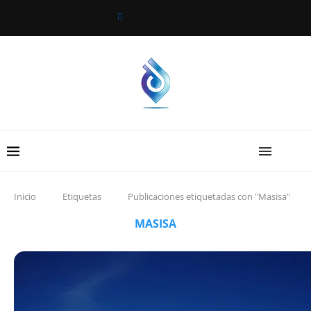
Inicio
Etiquetas
Publicaciones etiquetadas con "Masisa"
MASISA