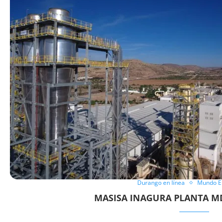
Durango en línea
Mundo E
MASISA INAGURA PLANTA 