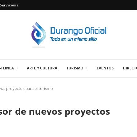
ervicios de Plomería Confiables en Durango,...
 LÍNEA
ARTE Y CULTURA
TURISMO
EVENTOS
DIRECT
os proyectos para el turismo
or de nuevos proyectos