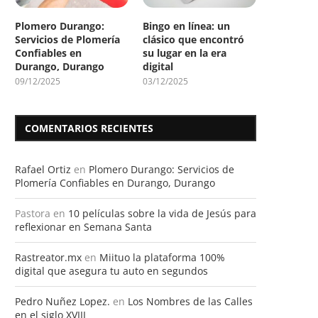
Plomero Durango:
Bingo en línea: un
Servicios de Plomería
clásico que encontró
Confiables en
su lugar en la era
Durango, Durango
digital
09/12/2025
03/12/2025
COMENTARIOS RECIENTES
Rafael Ortiz
en
Plomero Durango: Servicios de
Plomería Confiables en Durango, Durango
Pastora
en
10 películas sobre la vida de Jesús para
reflexionar en Semana Santa
Rastreator.mx
en
Miituo la plataforma 100%
digital que asegura tu auto en segundos
Pedro Nuñez Lopez.
en
Los Nombres de las Calles
en el siglo XVIII