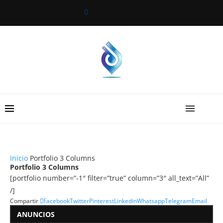
Inicio
Portfolio 3 Columns
Portfolio 3 Columns
[portfolio number=”-1″ filter=”true” column=”3″ all_text=”All”
/]
Compartir
Facebook
Twitter
Pinterest
Linkedin
Whatsapp
Telegram
Email
ANUNCIOS