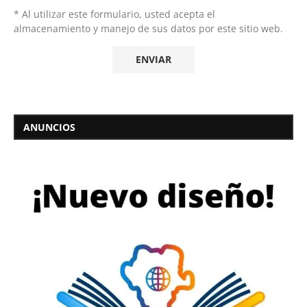
* Al utilizar este formulario, usted acepta el
almacenamiento y manejo de sus datos por este sitio web.
ANUNCIOS