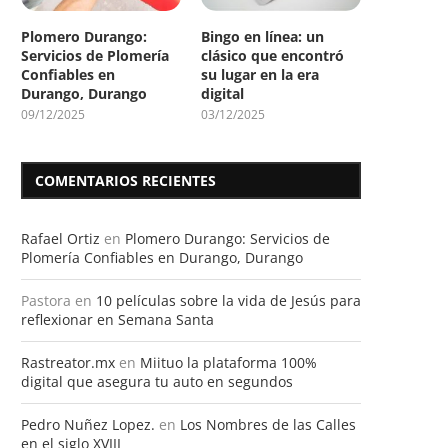
Plomero Durango:
Bingo en línea: un
Servicios de Plomería
clásico que encontró
Confiables en
su lugar en la era
Durango, Durango
digital
09/12/2025
03/12/2025
COMENTARIOS RECIENTES
Rafael Ortiz
en
Plomero Durango: Servicios de
Plomería Confiables en Durango, Durango
Pastora
en
10 películas sobre la vida de Jesús para
reflexionar en Semana Santa
Rastreator.mx
en
Miituo la plataforma 100%
digital que asegura tu auto en segundos
Pedro Nuñez Lopez.
en
Los Nombres de las Calles
en el siglo XVIII