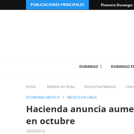
PUBLICACIONES PRINCIPALES
Plomero Durango: S
DURANGO
DURANGO EN
Inicio
México en línea
Economia Mexico
Haci
ECONOMIA MEXICO
MÉXICO EN LÍNEA
Hacienda anuncia aumen
en octubre
28/09/2016