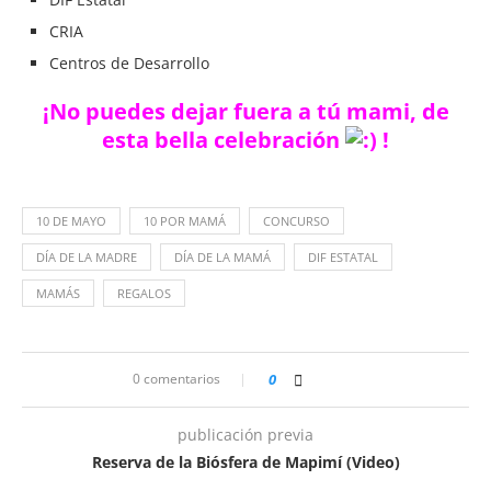
CRIA
Centros de Desarrollo
¡No puedes dejar fuera a tú mami, de
esta bella celebración
!
10 DE MAYO
10 POR MAMÁ
CONCURSO
DÍA DE LA MADRE
DÍA DE LA MAMÁ
DIF ESTATAL
MAMÁS
REGALOS
0 comentarios
0
publicación previa
Reserva de la Biósfera de Mapimí (Video)