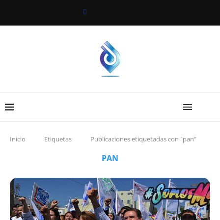
Inicio
Etiquetas
Publicaciones etiquetadas con "pan"
PAN