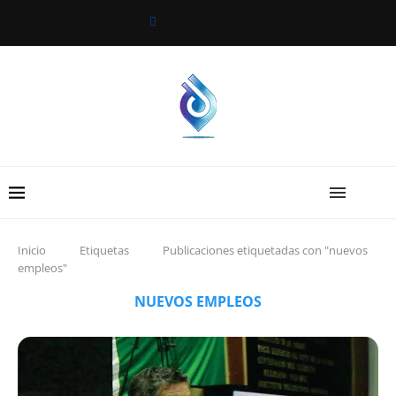
Inicio
Etiquetas
Publicaciones etiquetadas con "nuevos
empleos"
NUEVOS EMPLEOS