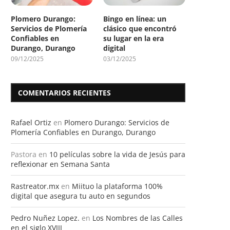
Plomero Durango:
Bingo en línea: un
Servicios de Plomería
clásico que encontró
Confiables en
su lugar en la era
Durango, Durango
digital
09/12/2025
03/12/2025
COMENTARIOS RECIENTES
Rafael Ortiz
en
Plomero Durango: Servicios de
Plomería Confiables en Durango, Durango
Pastora
en
10 películas sobre la vida de Jesús para
reflexionar en Semana Santa
Rastreator.mx
en
Miituo la plataforma 100%
digital que asegura tu auto en segundos
Pedro Nuñez Lopez.
en
Los Nombres de las Calles
en el siglo XVIII