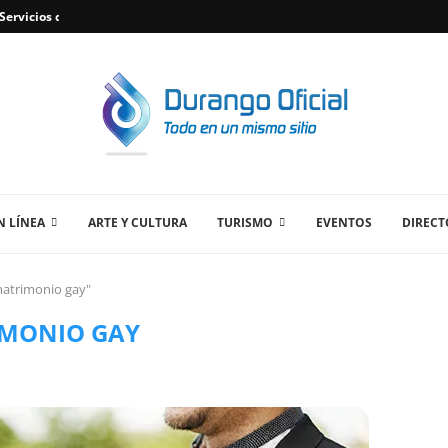
ervicios de Plomería Confiables en Durango,...
 LÍNEA
ARTE Y CULTURA
TURISMO
EVENTOS
DIRECT
matrimonio gay"
MONIO GAY