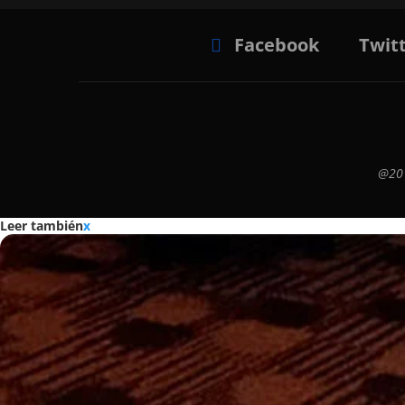
Facebook
Twit
@201
Leer también
x