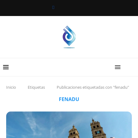
Inicio
Etiquetas
Publicaciones etiquetadas con "fenadu"
FENADU