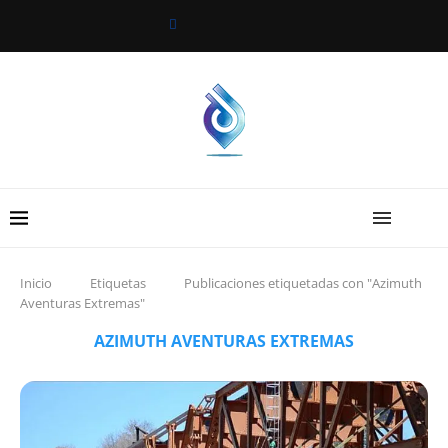
Inicio
Etiquetas
Publicaciones etiquetadas con "Azimuth
Aventuras Extremas"
AZIMUTH AVENTURAS EXTREMAS