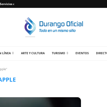
ervicios de Plomería Confiables en Durango,...
 LÍNEA
ARTE Y CULTURA
TURISMO
EVENTOS
DIRECT
pple"
APPLE