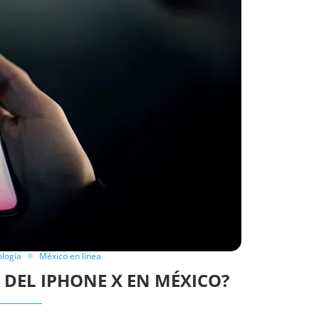
ología
México en línea
O DEL IPHONE X EN MÉXICO?