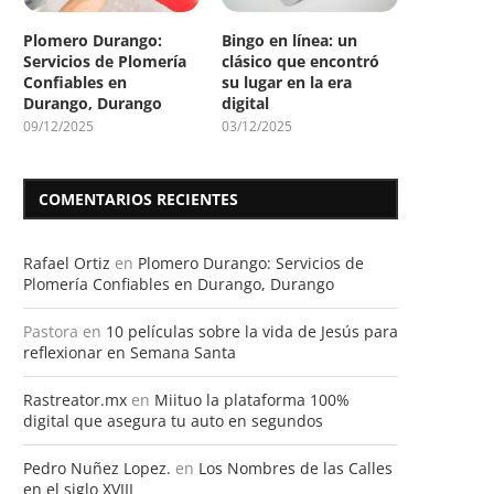
Plomero Durango:
Bingo en línea: un
Servicios de Plomería
clásico que encontró
Confiables en
su lugar en la era
Durango, Durango
digital
09/12/2025
03/12/2025
COMENTARIOS RECIENTES
Rafael Ortiz
en
Plomero Durango: Servicios de
Plomería Confiables en Durango, Durango
Pastora
en
10 películas sobre la vida de Jesús para
reflexionar en Semana Santa
Rastreator.mx
en
Miituo la plataforma 100%
digital que asegura tu auto en segundos
Pedro Nuñez Lopez.
en
Los Nombres de las Calles
en el siglo XVIII