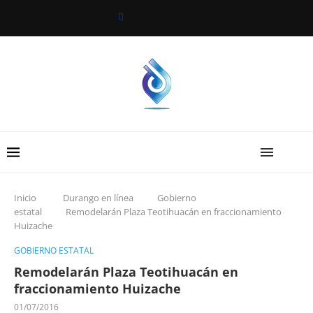
Inicio
Durango en línea
Gobierno
estatal
Remodelarán Plaza Teotihuacán en fraccionamiento
Huizache
GOBIERNO ESTATAL
Remodelarán Plaza Teotihuacán en
fraccionamiento Huizache
01/07/2016