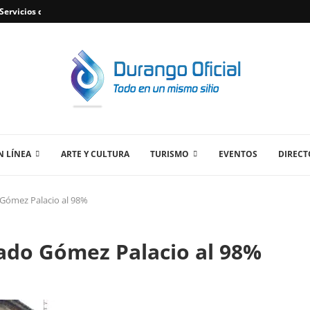
ervicios de Plomería Confiables en Durango,...
 LÍNEA
ARTE Y CULTURA
TURISMO
EVENTOS
DIRECT
 Gómez Palacio al 98%
cado Gómez Palacio al 98%