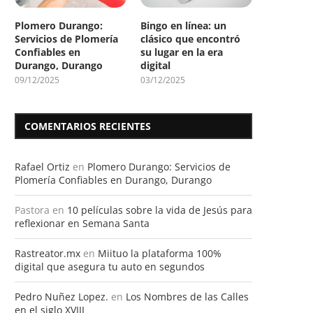
Plomero Durango:
Bingo en línea: un
Servicios de Plomería
clásico que encontró
Confiables en
su lugar en la era
Durango, Durango
digital
09/12/2025
03/12/2025
COMENTARIOS RECIENTES
Rafael Ortiz
en
Plomero Durango: Servicios de
Plomería Confiables en Durango, Durango
Pastora
en
10 películas sobre la vida de Jesús para
reflexionar en Semana Santa
Rastreator.mx
en
Miituo la plataforma 100%
digital que asegura tu auto en segundos
Pedro Nuñez Lopez.
en
Los Nombres de las Calles
en el siglo XVIII