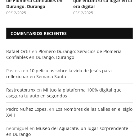
de Plomería Confiables en
que encontró su lugar en la
Durango, Durango
era digital
09/12/2025
03/12/2025
COMENTARIOS RECIENTES
Rafael Ortiz
en
Plomero Durango: Servicios de Plomería
Confiables en Durango, Durango
Pastora
en
10 películas sobre la vida de Jesús para
reflexionar en Semana Santa
Rastreator.mx
en
Miituo la plataforma 100% digital que
asegura tu auto en segundos
Pedro Nuñez Lopez.
en
Los Nombres de las Calles en el siglo
XVIII
neomiguel
en
Museo del Aguacate, un lugar sorprendente
en Durango