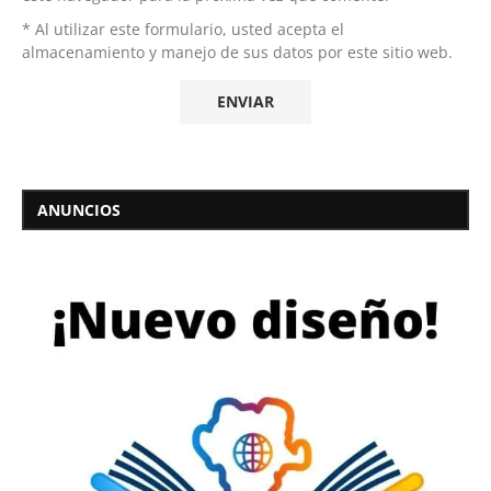
* Al utilizar este formulario, usted acepta el
almacenamiento y manejo de sus datos por este sitio web.
ANUNCIOS