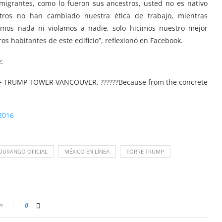
inmigrantes, como lo fueron sus ancestros, usted no es nativo
tros no han cambiado nuestra ética de trabajo, mientras
mos nada ni violamos a nadie, solo hicimos nuestro mejor
ros habitantes de este edificio”, reflexionó en Facebook.
:
 TRUMP TOWER VANCOUVER, ??????Because from the concrete
 2016
DURANGO OFICIAL
MÉXICO EN LÍNEA
TORRE TRUMP
s
0