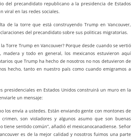
io del precandidato republicano a la presidencia de Estados
 viral en las redes sociales.
alta de la torre que está construyendo Trump en Vancouver,
laraciones del precandidato sobre sus politicas migratorias.
 la Torre Trump en Vancouver? Porque desde cuando se vertió
ll, madera y todo en general, los mexicanos estuvieron aquí
ntarios que Trump ha hecho de nosotros no nos detuvieron de
mos hecho, tanto en nuestro país como cuando emigramos a
es presidenciales en Estados Unidos construirá un muro en la
 enviarle un mensaje:
 no los envía a ustedes. Están enviando gente con montones de
o crimen, son violadores y algunos asumo que son buenas
eso tiene sentido común”, añadió el mexicanocanadiense. Señor
Vancouver es de la mejor calidad y nosotros fuimos una parte