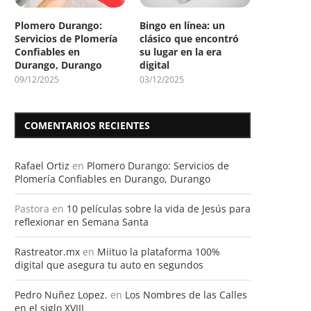
Plomero Durango:
Bingo en línea: un
Servicios de Plomería
clásico que encontró
Confiables en
su lugar en la era
Durango, Durango
digital
09/12/2025
03/12/2025
COMENTARIOS RECIENTES
Rafael Ortiz
en
Plomero Durango: Servicios de
Plomería Confiables en Durango, Durango
Pastora
en
10 películas sobre la vida de Jesús para
reflexionar en Semana Santa
Rastreator.mx
en
Miituo la plataforma 100%
digital que asegura tu auto en segundos
Pedro Nuñez Lopez.
en
Los Nombres de las Calles
en el siglo XVIII