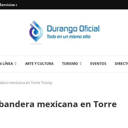
ervicios de Plomería Confiables en Durango,...
 LÍNEA
ARTE Y CULTURA
TURISMO
EVENTOS
DIRECT
dera mexicana en Torre Trump
bandera mexicana en Torre