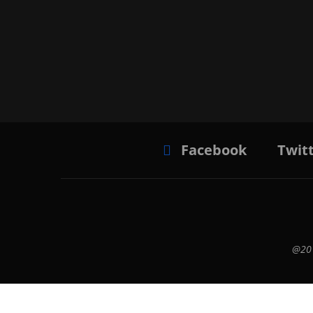
Facebook
Twit
@201