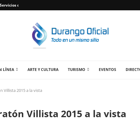
ervicios de Plomería Confiables en Durango,...
 LÍNEA
ARTE Y CULTURA
TURISMO
EVENTOS
DIRECT
illista 2015 a la vista
ón Villista 2015 a la vista