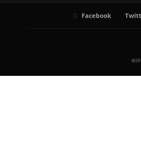
Facebook
Twit
@201