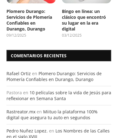
Plomero Durango:
Bingo en línea: un
Servicios de Plomería
clásico que encontró
Confiables en
su lugar en la era
Durango, Durango
digital
09/12/2025
03/12/2025
COMENTARIOS RECIENTES
Rafael Ortiz
en
Plomero Durango: Servicios de
Plomería Confiables en Durango, Durango
Pastora
en
10 películas sobre la vida de Jesús para
reflexionar en Semana Santa
Rastreator.mx
en
Miituo la plataforma 100%
digital que asegura tu auto en segundos
Pedro Nuñez Lopez.
en
Los Nombres de las Calles
en el siglo XVIII