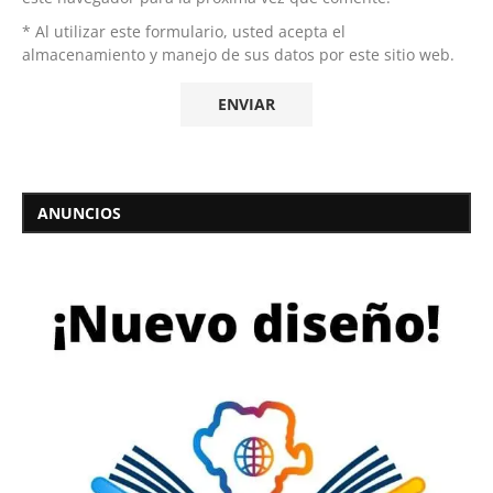
* Al utilizar este formulario, usted acepta el
almacenamiento y manejo de sus datos por este sitio web.
ANUNCIOS