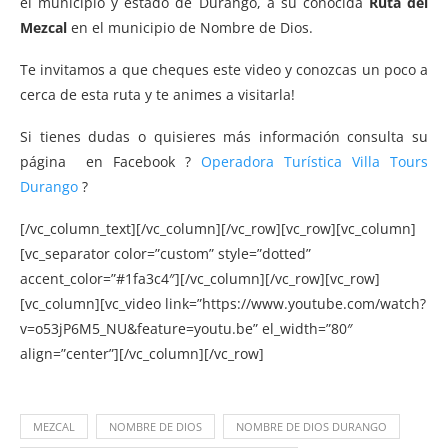
el municipio y estado de Durango, a su conocida
Ruta del
Mezcal
en el municipio de Nombre de Dios.
Te invitamos a que cheques este video y conozcas un poco a
cerca de esta ruta y te animes a visitarla!
Si tienes dudas o quisieres más información consulta su
página en Facebook ?
Operadora Turística Villa Tours
Durango
?
[/vc_column_text][/vc_column][/vc_row][vc_row][vc_column]
[vc_separator color=”custom” style=”dotted”
accent_color=”#1fa3c4″][/vc_column][/vc_row][vc_row]
[vc_column][vc_video link=”https://www.youtube.com/watch?
v=o53jP6M5_NU&feature=youtu.be” el_width=”80″
align=”center”][/vc_column][/vc_row]
MEZCAL
NOMBRE DE DIOS
NOMBRE DE DIOS DURANGO