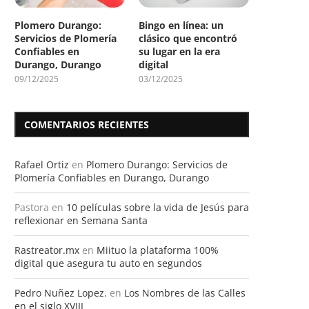
Plomero Durango:
Bingo en línea: un
Servicios de Plomería
clásico que encontró
Confiables en
su lugar en la era
Durango, Durango
digital
09/12/2025
03/12/2025
COMENTARIOS RECIENTES
Rafael Ortiz
en
Plomero Durango: Servicios de
Plomería Confiables en Durango, Durango
Pastora
en
10 películas sobre la vida de Jesús para
reflexionar en Semana Santa
Rastreator.mx
en
Miituo la plataforma 100%
digital que asegura tu auto en segundos
Pedro Nuñez Lopez.
en
Los Nombres de las Calles
en el siglo XVIII