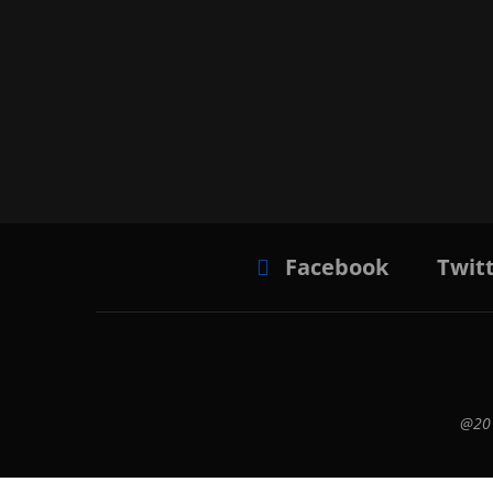
Facebook
Twit
@201