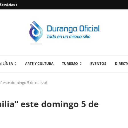
ervicios de Plomería Confiables en Durango,...
 LÍNEA
ARTE Y CULTURA
TURISMO
EVENTOS
DIRECT
lia” este domingo 5 de marzo!
milia” este domingo 5 de