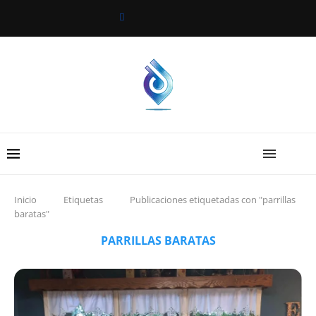
Inicio
Etiquetas
Publicaciones etiquetadas con "parrillas
baratas"
PARRILLAS BARATAS