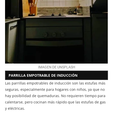
IMAGEN DE UNSPLASH
PARRILLA EMPOTRABLE DE INDUCCIÓN
Las parrillas empotrables de inducción son las estufas más
seguras, especialmente para hogares con niños, ya que no
hay posibilidad de quemaduras. No requieren tiempo para
calentarse, pero cocinan más rápido que las estufas de gas
y eléctricas.