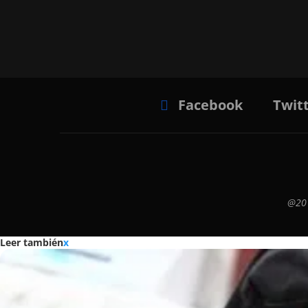
Facebook
Twit
@201
Leer también
x