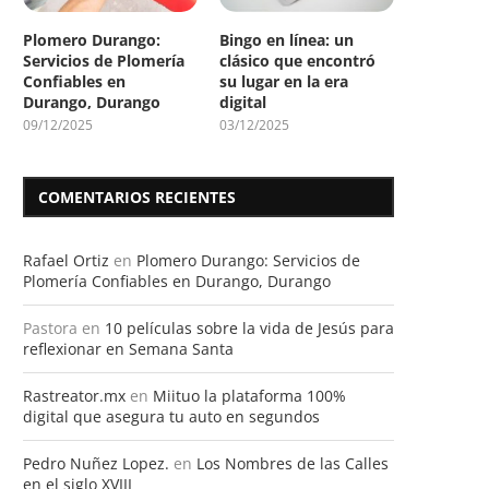
Plomero Durango:
Bingo en línea: un
Servicios de Plomería
clásico que encontró
Confiables en
su lugar en la era
Durango, Durango
digital
09/12/2025
03/12/2025
COMENTARIOS RECIENTES
Rafael Ortiz
en
Plomero Durango: Servicios de
Plomería Confiables en Durango, Durango
Pastora
en
10 películas sobre la vida de Jesús para
reflexionar en Semana Santa
Rastreator.mx
en
Miituo la plataforma 100%
digital que asegura tu auto en segundos
Pedro Nuñez Lopez.
en
Los Nombres de las Calles
en el siglo XVIII