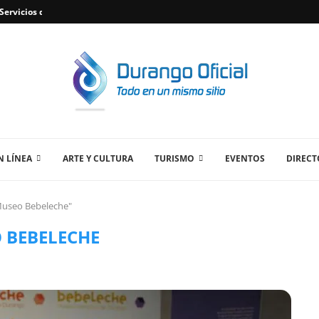
ervicios de Plomería Confiables en Durango,...
 LÍNEA
ARTE Y CULTURA
TURISMO
EVENTOS
DIRECT
Museo Bebeleche"
 BEBELECHE