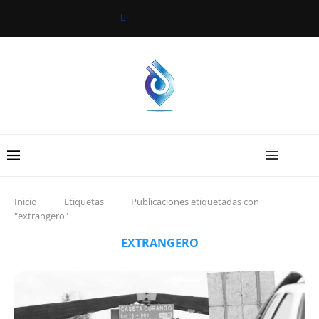
Inicio
Etiquetas
Publicaciones etiquetadas con
"extrangero"
EXTRANGERO