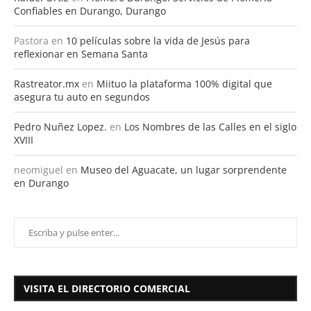
09/12/2025
03/12/2025
COMENTARIOS RECIENTES
Rafael Ortiz
en
Plomero Durango: Servicios de Plomería
Confiables en Durango, Durango
Pastora
en
10 películas sobre la vida de Jesús para
reflexionar en Semana Santa
Rastreator.mx
en
Miituo la plataforma 100% digital que
asegura tu auto en segundos
Pedro Nuñez Lopez.
en
Los Nombres de las Calles en el siglo
XVIII
neomiguel
en
Museo del Aguacate, un lugar sorprendente
en Durango