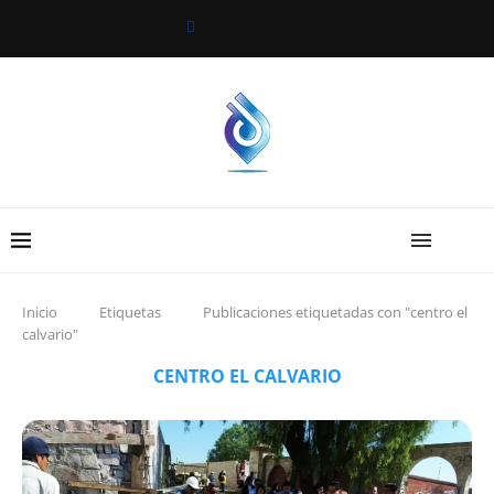
Inicio
Etiquetas
Publicaciones etiquetadas con "centro el
calvario"
CENTRO EL CALVARIO