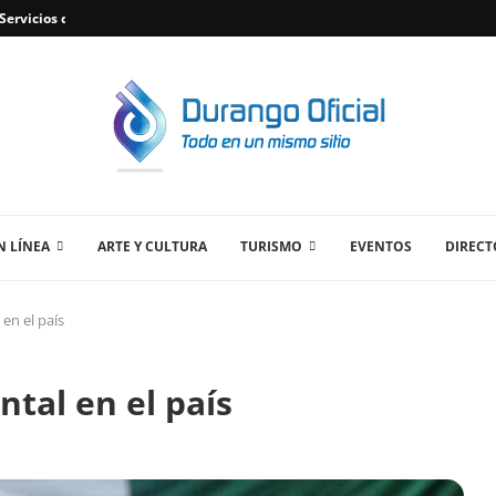
ervicios de Plomería Confiables en Durango,...
 LÍNEA
ARTE Y CULTURA
TURISMO
EVENTOS
DIRECT
en el país
tal en el país