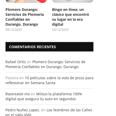
Plomero Durango:
Bingo en línea: un
Servicios de Plomería
clásico que encontró
Confiables en
su lugar en la era
Durango, Durango
digital
09/12/2025
03/12/2025
COMENTARIOS RECIENTES
Rafael Ortiz
en
Plomero Durango: Servicios de
Plomería Confiables en Durango, Durango
Pastora
en
10 películas sobre la vida de Jesús para
reflexionar en Semana Santa
Rastreator.mx
en
Miituo la plataforma 100%
digital que asegura tu auto en segundos
Pedro Nuñez Lopez.
en
Los Nombres de las Calles
en el siglo XVIII